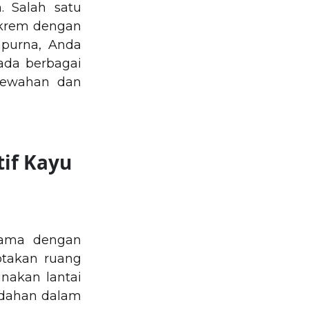
. Salah satu
 krem dengan
mpurna, Anda
ada berbagai
emewahan dan
tif Kayu
lama dengan
ptakan ruang
nakan lantai
udahan dalam