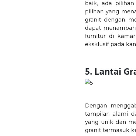
baik, ada piliha
pilihan yang men
granit dengan m
dapat menambahk
furnitur di kam
eksklusif pada ka
5. Lantai G
Dengan menggabu
tampilan alami d
yang unik dan m
granit termasuk 