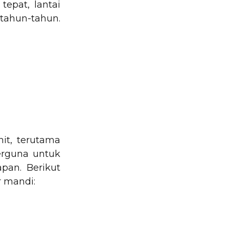
epat, lantai
tahun-tahun.
it, terutama
erguna untuk
pan. Berikut
 mandi: