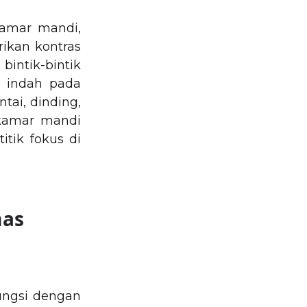
kamar mandi,
rikan kontras
intik-bintik
g indah pada
tai, dinding,
 kamar mandi
tik fokus di
mas
fungsi dengan