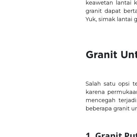
keawetan lantai 
granit dapat ber
Yuk, simak
lantai 
Granit Un
Salah satu opsi 
karena permukaan
mencegah terjadi
beberapa
granit 
1. Granit P