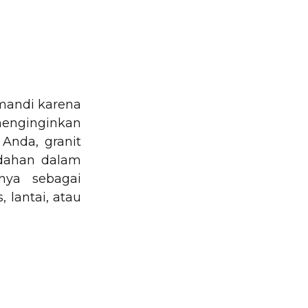
mandi karena
menginginkan
Anda, granit
udahan dalam
nya sebagai
 lantai, atau