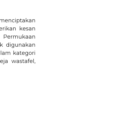
 menciptakan
erikan kesan
. Permukaan
ok digunakan
alam kategori
ja wastafel,