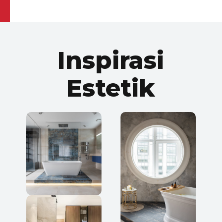
Inspirasi
FACE 4
GVYCBPPALE02MZ
Estetik
ROOM PREVIEW
FACE