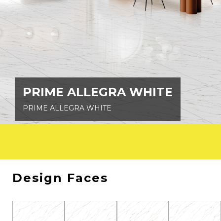
PRIME ALLEGRA WHITE
CONNECTION SERIES
VARIASI
KETAHANAN SLIP
V2
-
PRIME ALLEGRA WHITE
PEI RATING
MOTIF
MIN. CLASS 3
-
PRIME ALLEGRA WHITE
Design Faces