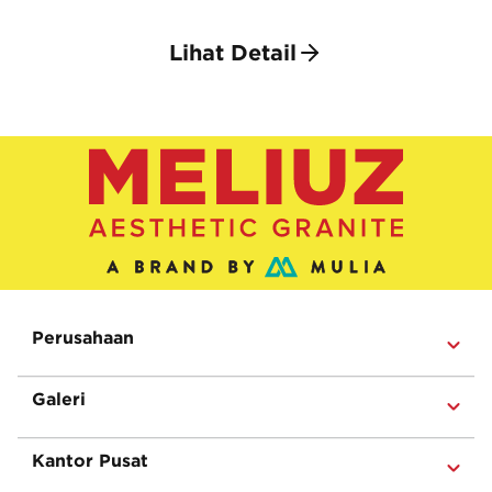
Lihat Detail
Perusahaan
Galeri
Kantor Pusat