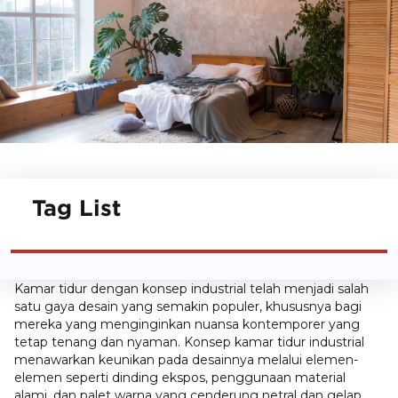
Tag List
Kamar tidur dengan konsep industrial telah menjadi salah
satu gaya desain yang semakin populer, khususnya bagi
mereka yang menginginkan nuansa kontemporer yang
tetap tenang dan nyaman. Konsep kamar tidur industrial
menawarkan keunikan pada desainnya melalui elemen-
elemen seperti dinding ekspos, penggunaan material
alami, dan palet warna yang cenderung netral dan gelap.