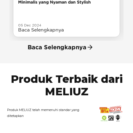
Minimalis yang Nyaman dan Stylish
05 Dec 2024
Baca Selengkapnya
Baca Selengkapnya
Produk Terbaik dari
MELIUZ
Produk MELIUZ telah memenuhi standar yang
ditetapkan