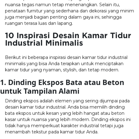
nuansa tegas namun tetap menenangkan. Selain itu,
penataan furnitur yang sederhana dan dekorasi yang minim
juga menjadi bagian penting dalam gaya ini, sehingga
ruangan terasa luas dan lapang.
10 Inspirasi Desain Kamar Tidur
Industrial Minimalis
Berikut ini beberapa inspirasi desain kamar tidur industrial
minimalis yang bisa Anda terapkan untuk menciptakan
kamar tidur yang nyaman, stylish, dan tetap modern.
1. Dinding Ekspos Bata atau Beton
untuk Tampilan Alami
Dinding ekspos adalah elemen yang sering dijumpai pada
desain kamar tidur industrial. Anda bisa memilih dinding
bata ekspos untuk kesan yang lebih hangat atau beton
kasar untuk nuansa yang lebih modern. Dinding ekspos ini
tidak hanya memperkuat karakter industrial tetapi juga
menambah tekstur pada kamar tidur Anda.