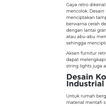
Gaya retro diken
mencolok. Desain
menciptakan tamp
berwarna cerah de
dengan lantai gran
atau abu-abu mem
sehingga mencipt
Aksen furnitur ret
dapat melengkapi
string lights juga
Desain K
Industrial
Untuk rumah berga
material mentah se