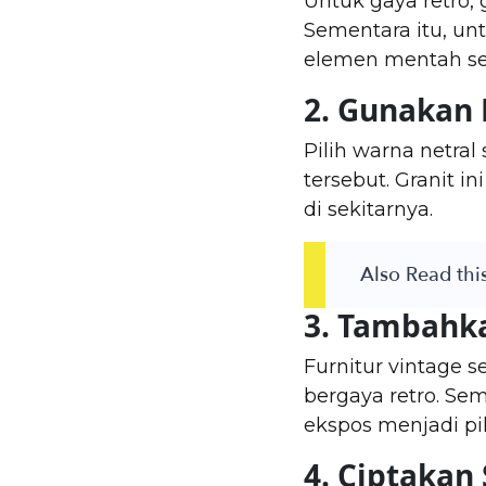
Untuk gaya retro,
Sementara itu, un
elemen mentah sep
2. Gunakan 
Pilih warna netra
tersebut. Granit i
di sekitarnya.
Also Read this
3. Tambahka
Furnitur vintage s
bergaya retro. Se
ekspos menjadi pi
4. Ciptaka