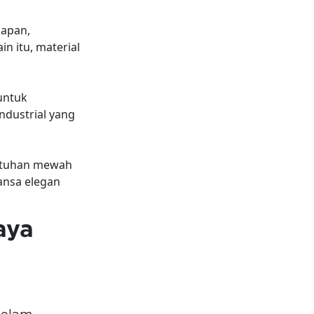
bapan,
n itu, material
untuk
ndustrial yang
entuhan mewah
ansa elegan
aya