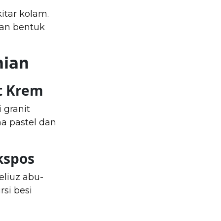
tar kolam.
an bentuk
nian
t Krem
 granit
a pastel dan
kspos
eliuz abu-
si besi