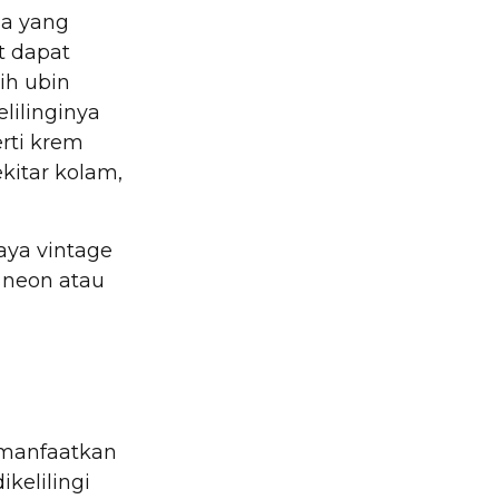
la yang
t dapat
ih ubin
lilinginya
erti krem
itar kolam,
aya vintage
 neon atau
emanfaatkan
kelilingi