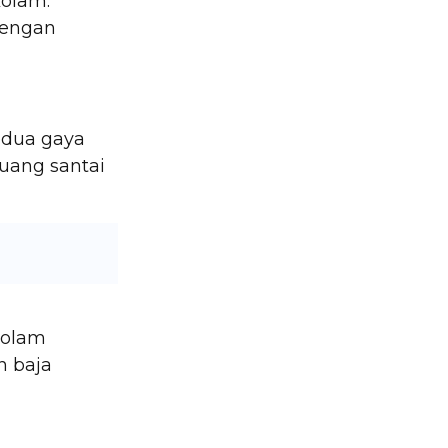
kolam.
dengan
edua gaya
ruang santai
 kolam
n baja