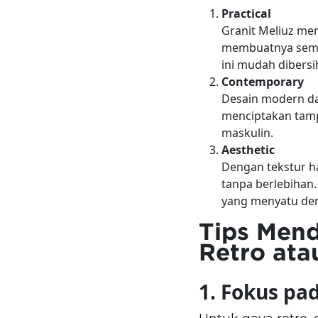
Practical
Granit Meliuz me
membuatnya sempur
ini mudah dibersi
Contemporary
Desain modern da
menciptakan tampi
maskulin.
Aesthetic
Dengan tekstur h
tanpa berlebihan
yang menyatu den
Tips Men
Retro atau
1. Fokus pa