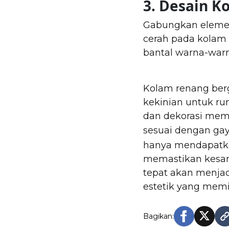
3. Desain K
Gabungkan elemen
cerah pada kolam 
bantal warna-warn
Kolam renang berg
kekinian untuk ru
dan dekorasi mem
sesuai dengan ga
hanya mendapatkan
memastikan kesan 
tepat akan menjad
estetik yang memi
Bagikan: