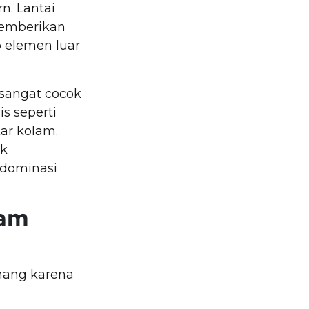
n. Lantai
memberikan
 elemen luar
 sangat cocok
s seperti
ar kolam.
uk
idominasi
lam
enang karena