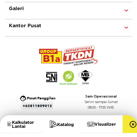
Galeri
Kantor Pusat
Jam Operasional
Pusat Panggilan
Senin sampai Jumat
+62811809012
08.00 - 17.00 WIB
Kalkulator
Visualizer
Katalog
Lantai
Ikuti Kami